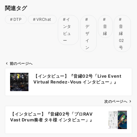
関連タグ
DTP
VRChat
イ
ンタ
デ
音
音
ビュ
ザ
縁
縁
ー
イ
02
ン
号
前のページへ
投
【インタビュー】『音縁02号「Live Event
稿
Virtual Rendez-Vous インタビュー」』
ナ
ビ
ゲ
次のページへ
ー
【インタビュー】『音縁02号「プロRAV
シ
Vast Drum奏者 タキ様 インタビュー」』
ョ
ン