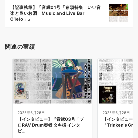
ー
【記事執筆】『音縁01号「巻頭特集 いい音
シ
楽と良いお酒 Music and Live Bar
ョ
C1elo」』
ン
関連の実績
2025年6月25日
2025年6月25日
【インタビュー】『音縁03号「プ
【インタビュー】
ロRAV Drum奏者 タキ様 インタ
「Trinken's Gr
ビ…