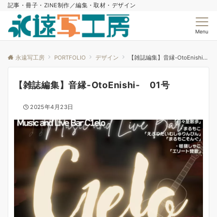
記事・冊子・ZINE制作／編集・取材・デザイン
Menu
永遠写工房
PORTFOLIO
デザイン
【雑誌編集】音縁-OtoEnishi- 01号
【雑誌編集】音縁-OtoEnishi- 01号
2025年4月23日