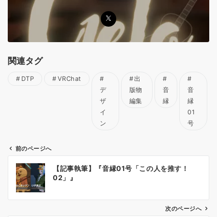
関連タグ
DTP
VRChat
出
デ
版物
音
音
ザ
編集
縁
縁
イ
01
ン
号
前のページへ
投
【記事執筆】『音縁01号「この人を推す！
稿
02」』
ナ
ビ
ゲ
次のページへ