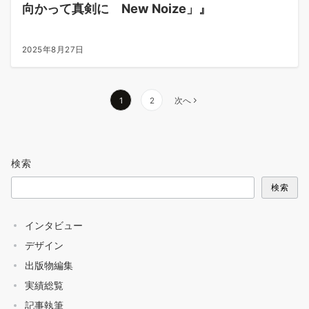
向かって真剣に New Noize」』
2025年8月27日
投
1
2
次へ
稿
の
ペ
検索
ー
ジ
検索
送
り
インタビュー
デザイン
出版物編集
実績総覧
記事執筆