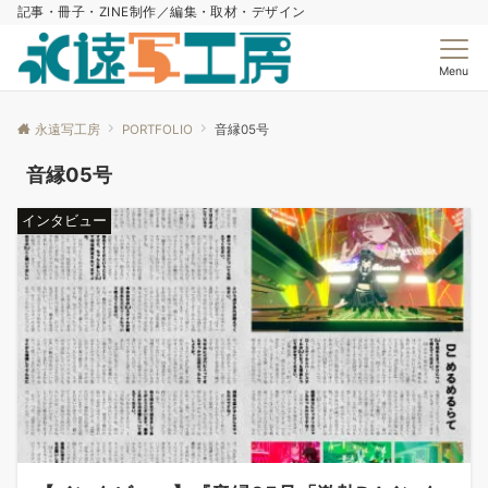
記事・冊子・ZINE制作／編集・取材・デザイン
Menu
永遠写工房
PORTFOLIO
音縁05号
音縁05号
インタビュー