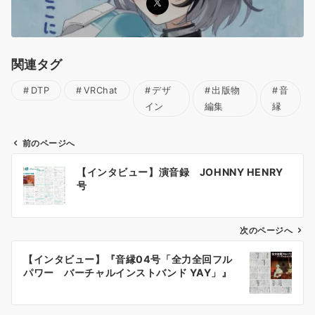
関連タグ
DTP
VRChat
デザ
出版物
音
イン
編集
縁
前のページへ
投
【インタビュー】演音録 JOHNNY HENRY
稿
号
ナ
ビ
ゲ
次のページへ
ー
【インタビュー】『音縁04号「全力全回フル
シ
パワー バーチャルインストバンド YAY」』
ョ
ン