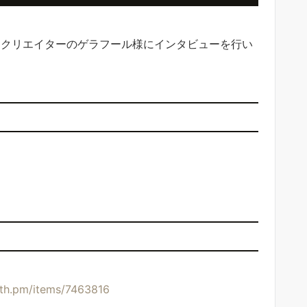
Dクリエイターのゲラフール様にインタビューを行い
oth.pm/items/7463816