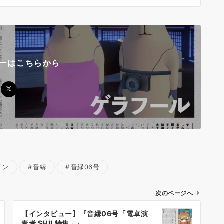
ローはこちらから
イン
音縁
音縁06号
次のページへ
【インタビュー】『音縁06号「電卓演
奏者 SHII 特集」』