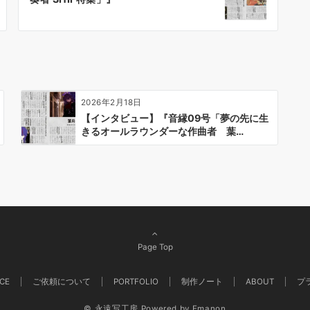
2026年2月18日
【インタビュー】『音縁09号「夢の先に生
きるオールラウンダーな作曲者 葉…
Page Top
ICE
ご依頼について
PORTFOLIO
制作ノート
ABOUT
プ
© 永遠写工房
Powered by
Emanon