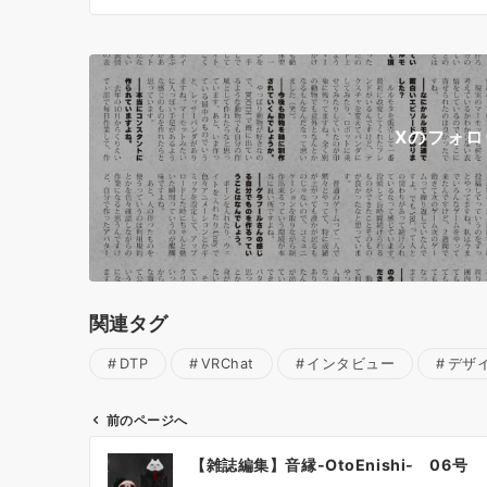
Xのフォ
関連タグ
DTP
VRChat
インタビュー
デザ
前のページへ
投
【雑誌編集】音縁-OtoEnishi- 06号
稿