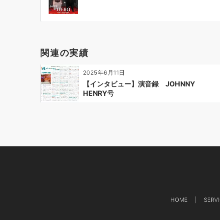
ナ
ビ
ゲ
ー
関連の実績
シ
ョ
2025年6月11日
ン
【インタビュー】演音録 JOHNNY
HENRY号
HOME
SERV