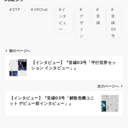
DTP
VRChat
イ
ンタ
デ
音
音
ビュ
ザ
縁
縁
ー
イ
03
ン
号
前のページへ
投
【インタビュー】『音縁03号「平行世界セッ
稿
ション インタビュー」』
ナ
ビ
ゲ
次のページへ
ー
【インタビュー】『音縁03号「解散危機ユニ
シ
ット デビュー前インタビュー」』
ョ
ン