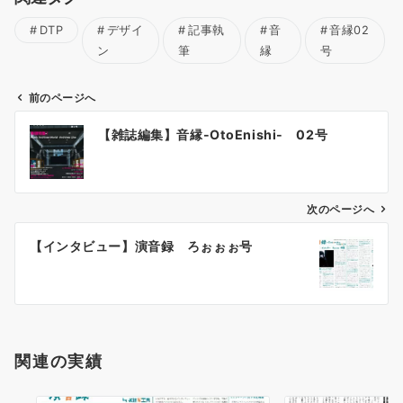
DTP
デザイ
記事執
音
音縁02
ン
筆
縁
号
前のページへ
投
【雑誌編集】音縁-OtoEnishi- 02号
稿
ナ
ビ
ゲ
次のページへ
ー
【インタビュー】演音録 ろぉぉぉ号
シ
ョ
ン
関連の実績