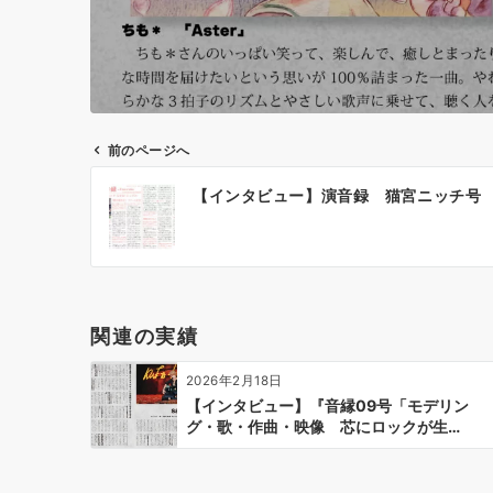
前のページへ
投
【インタビュー】演音録 猫宮ニッチ号
稿
ナ
ビ
ゲ
ー
関連の実績
シ
ョ
2026年2月18日
ン
【インタビュー】『音縁09号「モデリン
グ・歌・作曲・映像 芯にロックが生…