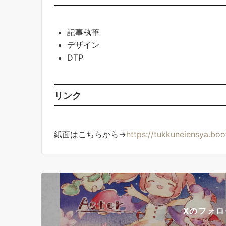
記事執筆
デザイン
DTP
リンク
紙面はこちらから→
https://tukkuneiensya.bo
Xのフォ