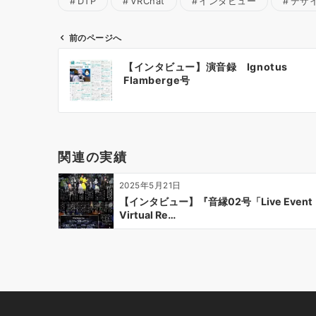
DTP
VRChat
インタビュー
デザ
前のページへ
投
【インタビュー】演音録 Ignotus
稿
Flamberge号
ナ
ビ
ゲ
ー
関連の実績
シ
ョ
2025年5月21日
ン
【インタビュー】『音縁02号「Live Event
Virtual Re…