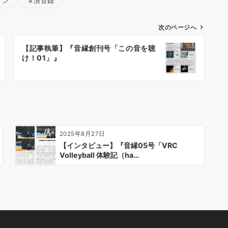
イン
演音録
次のページへ
【記事執筆】『音縁創刊号「この音を聴
け！01」』
2025年8月27日
【インタビュー】『音縁05号「VRC
Volleyball 体験記（ha…